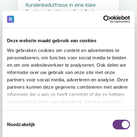
Kundenbedürfnisse in eine klare
Roadmap für Human First Tech.
Deze website maakt gebruik van cookies
Praktikant (m/w/d) Marketing
& Kommunikation bei
We gebruiken cookies om content en advertenties te
Recornect
personaliseren, om functies voor social media te bieden
Eindhoven, The Netherlands
en om ons websiteverkeer te analyseren. Ook delen we
informatie over uw gebruik van onze site met onze
Jetzt bewerben
partners voor social media, adverteren en analyse. Deze
partners kunnen deze gegevens combineren met andere
Lees meer
informatie die u aan ze heeft verstrekt of die ze hebben
verzameld op basis van uw gebruik van hun services.
Möchtest du mit relevanten Inhalten
etwas bewegen? Hast du ein
Toestemmingsselectie
kreatives Gespür für Texte, Bilder und
Noodzakelijk
Social Media? Und möchtest du dazu
beitragen, die mentale