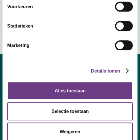
Widerstandsfähigkeit in den
Voorkeuren
Niederlanden und weltweit zu stärken?
Dann haben wir den perfekten
Praktikumsplatz für dich!
Statistieken
Marketing
Details tonen
Alles toestaan
Selectie toestaan
Mit Ihrer Anmeldung stimmen Sie unserer
Datenschutzerklärung
zu.
Weigeren