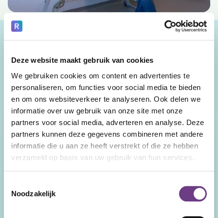
Deze website maakt gebruik van cookies
Unsere Servicemodelle.
We gebruiken cookies om content en advertenties te
Vergleichen Sie.
personaliseren, om functies voor social media te bieden
en om ons websiteverkeer te analyseren. Ook delen we
On Demand
Garantiert
informatie over uw gebruik van onze site met onze
partners voor social media, adverteren en analyse. Deze
partners kunnen deze gegevens combineren met andere
Kosten
Pay as you go. Keine
Festbetrag pro CoWin.
informatie die u aan ze heeft verstrekt of die ze hebben
festen monatlichen oder
Staffelpreise bei größeren
verzameld op basis van uw gebruik van hun services.
jährlichen Kosten.
Mengen.
Toestemmingsselectie
Onboarding
Noodzakelijk
Nicht inbegriffen. Jedoch
Inbegriffen. Inklusive Reise
empfohlen.
und Unterkunft des
Trainers.