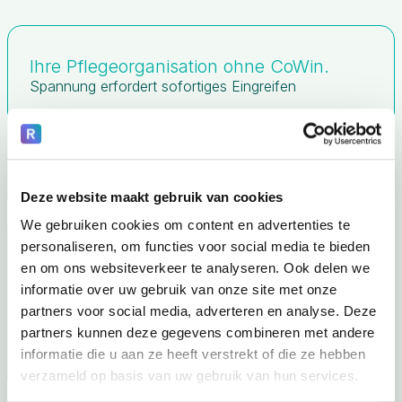
Ihre Pflegeorganisation ohne CoWin.
Spannung erfordert sofortiges Eingreifen
Kommunikation kann schwierig werden
Überblick kostet Energie
Weniger Zeit für Aufmerksamkeit
Deze website maakt gebruik van cookies
We gebruiken cookies om content en advertenties te
Ihre Pflegeorganisation mit CoWin.
personaliseren, om functies voor social media te bieden
Spannungen werden früher reguliert
en om ons websiteverkeer te analyseren. Ook delen we
informatie over uw gebruik van onze site met onze
Kontakt bleibt möglich
partners voor social media, adverteren en analyse. Deze
Mitarbeiter behalten den Überblick
partners kunnen deze gegevens combineren met andere
Mehr Raum für Aufmerksamkeit und Genesung
informatie die u aan ze heeft verstrekt of die ze hebben
verzameld op basis van uw gebruik van hun services.