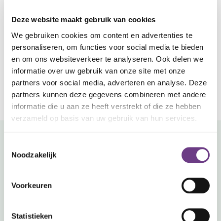
In Ihrem Wartungspaket ist genau festgelegt, wie
viele Updates pro Jahr enthalten sind. Sehen Sie
Ist Ihre Antwort nicht dabei?
Deze website maakt gebruik van cookies
in Ihrem Vertrag nach oder kontaktieren Sie den
Erstellen Sie ein Ticket.
Support.
We gebruiken cookies om content en advertenties te
Über unser Support-Portal können Sie einfach
personaliseren, om functies voor social media te bieden
ein Ticket erstellen. Beschreiben Sie das
en om ons websiteverkeer te analyseren. Ook delen we
Problem und fügen Sie gegebenenfalls Fotos
informatie over uw gebruik van onze site met onze
hinzu. Unser Team wird sich so schnell wie
möglich mit Ihnen in Verbindung setzen.
partners voor social media, adverteren en analyse. Deze
partners kunnen deze gegevens combineren met andere
Zum Support-Portal
informatie die u aan ze heeft verstrekt of die ze hebben
verzameld op basis van uw gebruik van hun services.
Toestemmingsselectie
Möchten Sie lieber direkten
Noodzakelijk
Kontakt?
Rufen Sie uns an.
Voorkeuren
CoWin ist robust gebaut. Störungen sind jedoch nie
vollständig auszuschließen. Haben Sie eine Störung?
Statistieken