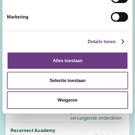
uurtarief.
Training op locatie
Marketing
Beschikbaar tegen call-out
Inbegrepen. Inclusief reis
charge en uurtarief training
en verblijf trainer.
en reis- en verblijfkosten
trainer.
Details tonen
Service op afstand
Beschikbaar tegen
Inbegrepen.
Alles toestaan
uurtarief.
Service op locatie
Selectie toestaan
Beschikbaar tegen call-out
Inbegrepen. Inclusief reis
charge en service-uren.
en verblijf.
Onderdelen bij vervanging
Weigeren
Volledig tarief.
25% korting. Inclusief 1 jaar
garantie op de
vervangende onderdelen.
Recornect Academy