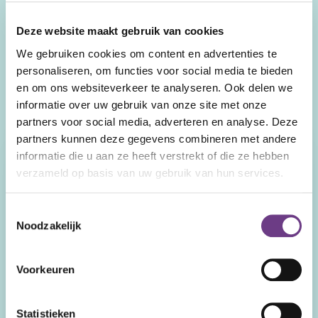
Deze website maakt gebruik van cookies
We gebruiken cookies om content en advertenties te
Onze servicemodellen.
personaliseren, om functies voor social media te bieden
Kijk en vergelijk.
en om ons websiteverkeer te analyseren. Ook delen we
informatie over uw gebruik van onze site met onze
partners voor social media, adverteren en analyse. Deze
On Demand
Assured
partners kunnen deze gegevens combineren met andere
informatie die u aan ze heeft verstrekt of die ze hebben
Kosten
verzameld op basis van uw gebruik van hun services.
Pay as you go. Geen vaste
Vast bedrag per CoWin.
maandelijkse of jaarlijkse
Staffelkorting bij grotere
kosten.
aantallen.
Toestemmingsselectie
Noodzakelijk
Onboarding
Niet inbegrepen. Wel
Inbegrepen. Inclusief reis
aanbevolen.
en verblijf trainer.
Voorkeuren
Training op afstand
Beschikbaar tegen
Inbegrepen.
Statistieken