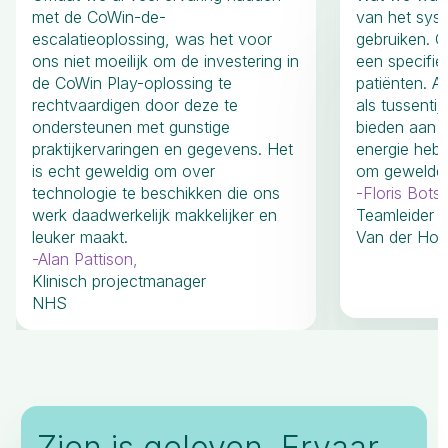
met de CoWin-de-
van het syst
escalatieoplossing, was het voor
gebruiken. C
ons niet moeilijk om de investering in
een specifi
de CoWin Play-oplossing te
patiënten. 
rechtvaardigen door deze te
als tussentij
ondersteunen met gunstige
bieden aan p
praktijkervaringen en gegevens. Het
energie hebb
is echt geweldig om over
om geweldda
technologie te beschikken die ons
-
Floris Bots
,
werk daadwerkelijk makkelijker en
Teamleider
leuker maakt.
Van der Hoe
-
Alan Pattison
,
Klinisch projectmanager
NHS
Zien is geloven. Ervaar