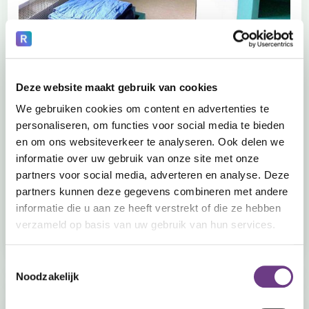
GGZ
Deze website maakt gebruik van cookies
Veilig in contact blijven met cliënten
We gebruiken cookies om content en advertenties te
personaliseren, om functies voor social media te bieden
De Van der Hoeven Kliniek is een kliniek voor forensische
en om ons websiteverkeer te analyseren. Ook delen we
psychiatrie. De patiënten hebben een strafmaatregel en er
is sprake van complexe psychiatrische problematiek. Met
informatie over uw gebruik van onze site met onze
CoWin Halo kunnen...
partners voor social media, adverteren en analyse. Deze
partners kunnen deze gegevens combineren met andere
Lees verder
informatie die u aan ze heeft verstrekt of die ze hebben
verzameld op basis van uw gebruik van hun services.
Toestemmingsselectie
Noodzakelijk