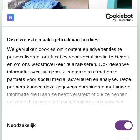
GGZ
Deze website maakt gebruik van cookies
Veilig in contact blijven met cliënten
We gebruiken cookies om content en advertenties te
personaliseren, om functies voor social media te bieden
De Van der Hoeven Kliniek is een kliniek voor forensische
en om ons websiteverkeer te analyseren. Ook delen we
psychiatrie. De patiënten hebben een strafmaatregel en er
is sprake van complexe psychiatrische problematiek. Met
informatie over uw gebruik van onze site met onze
CoWin Halo kunnen...
partners voor social media, adverteren en analyse. Deze
partners kunnen deze gegevens combineren met andere
Read more
informatie die u aan ze heeft verstrekt of die ze hebben
verzameld op basis van uw gebruik van hun services.
Toestemmingsselectie
Noodzakelijk