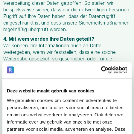
Verarbeitung dieser Daten getroffen. So stellen wir
beispielsweise sicher, dass nur die notwendigen Personen
Zugriff auf Ihre Daten haben, dass der Datenzugriff
eingeschränkt ist und dass unsere Sicherheitsmaßnahmen
regelmäßig überprüft werden.
4. Mit wem werden Ihre Daten geteilt?
Wir können Ihre Informationen auch an Dritte
weitergeben, wenn wir feststellen, dass eine solche
Weitergabe gesetzlich vorgeschrieben oder für die
Durchführung des Vertrages vernünftigerweise
erforderlich ist. Relevante Beispiele für eine solche
Weitergabe sind die Übermittlung Ihrer
personenbezogenen Daten an einen Dritten, der für die
Deze website maakt gebruik van cookies
Ausführung eines Vertrages verantwortlich ist, oder die
Verwendung dieser Daten zur präzisen Beantwortung von
We gebruiken cookies om content en advertenties te
Fragen oder Beschwerden. Ihre personenbezogenen
personaliseren, om functies voor social media te bieden
Daten werden nur an Einzelpersonen, Behörden oder
en om ons websiteverkeer te analyseren. Ook delen we
Organisationen außerhalb der Europäischen Union
informatie over uw gebruik van onze site met onze
weitergegeben, wenn das betreffende Land ein
partners voor social media, adverteren en analyse. Deze
angemessenes Datenschutzniveau aufweist.