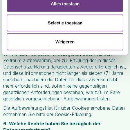
gespeichert, die Sie als Einzelperson (oder im Namen
Alles toestaan
Ihres Unternehmens) mit uns führen,
Weitere Informationen zu Nutzungsbedingungen sowie
Selectie toestaan
Datenschutz und Sicherheit:
https://www.teamleader.eu/privacy
und
https://www.teamleader.eu/security
Weigeren
5. Wie lange werden Ihre Daten aufbewahrt?
Wir werden Ihre personenbezogenen Daten für den
Zeitraum aufbewahren, der zur Erfüllung der in dieser
Datenschutzerklärung dargelegten Zwecke erforderlich ist,
und diese Informationen nicht länger als sieben (7) Jahre
speichern, nachdem die Daten für diese Zwecke nicht
mehr erforderlich sind, sofern keine gegenteiligen
gesetzlichen Anforderungen bestehen, wie z.B. im Falle
gesetzlich vorgeschriebener Aufbewahrungsfristen.
Die Aufbewahrungsfrist für über Cookies erhobene Daten
entnehmen Sie bitte der Cookie-Erklärung.
6. Welche Rechte haben Sie bezüglich der