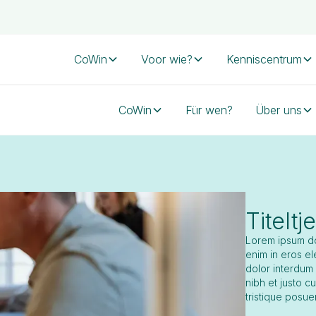
CoWin
Voor wie?
Kenniscentrum
CoWin
Für wen?
Über uns
Titeltje
Lorem ipsum dol
enim in eros el
dolor interdum
nibh et justo c
tristique posue