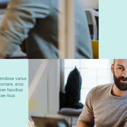
pendisse varius
 ornare, eros
nean faucibus
tae risus