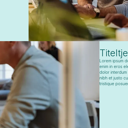
Titeltje
Lorem ipsum dol
enim in eros el
dolor interdum
nibh et justo c
tristique posue