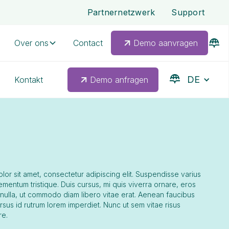
Partnernetzwerk
Support
Over ons
Contact
Demo aanvragen
DE
Kontakt
Demo anfragen
or sit amet, consectetur adipiscing elit. Suspendisse varius
ementum tristique. Duis cursus, mi quis viverra ornare, eros
 nulla, ut commodo diam libero vitae erat. Aenean faucibus
ursus id rutrum lorem imperdiet. Nunc ut sem vitae risus
re.