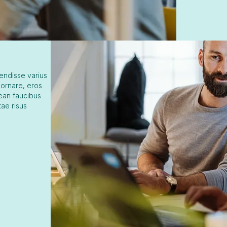
pendisse varius
 ornare, eros
nean faucibus
tae risus