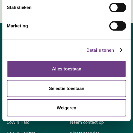
Statistieken
Marketing
Details tonen
Alles toestaan
Selectie toestaan
By subscribing you agree to with our
Privacy Policy
Weigeren
CoWin
Contact met Recornect
CoWin Halo
Neem contact op