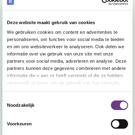
Deze website maakt gebruik van cookies
We gebruiken cookies om content en advertenties te
personaliseren, om functies voor social media te bieden
en om ons websiteverkeer te analyseren. Ook delen we
informatie over uw gebruik van onze site met onze
partners voor social media, adverteren en analyse. Deze
partners kunnen deze gegevens combineren met andere
BROCHURE
informatie die u aan ze heeft verstrekt of die ze hebben
CoWin Halo Datasheet
verzameld op basis van uw gebruik van hun services.
Al the specifications for the CoWin Halo.
Toestemmingsselectie
Download
Noodzakelijk
Voorkeuren
Previous