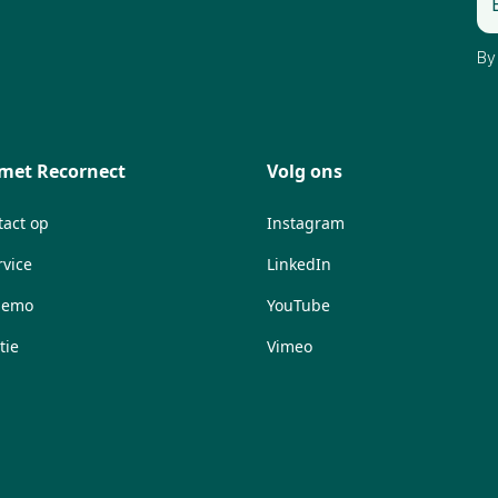
By
met Recornect
Volg ons
act op
Instagram
rvice
LinkedIn
demo
YouTube
tie
Vimeo